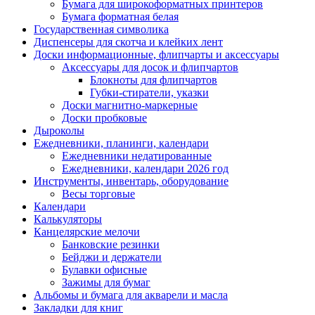
Бумага для широкоформатных принтеров
Бумага форматная белая
Государственная символика
Диспенсеры для скотча и клейких лент
Доски информационные, флипчарты и аксессуары
Аксессуары для досок и флипчартов
Блокноты для флипчартов
Губки-стиратели, указки
Доски магнитно-маркерные
Доски пробковые
Дыроколы
Ежедневники, планинги, календари
Ежедневники недатированные
Ежедневники, календари 2026 год
Инструменты, инвентарь, оборудование
Весы торговые
Календари
Калькуляторы
Канцелярские мелочи
Банковские резинки
Бейджи и держатели
Булавки офисные
Зажимы для бумаг
Альбомы и бумага для акварели и масла
Закладки для книг