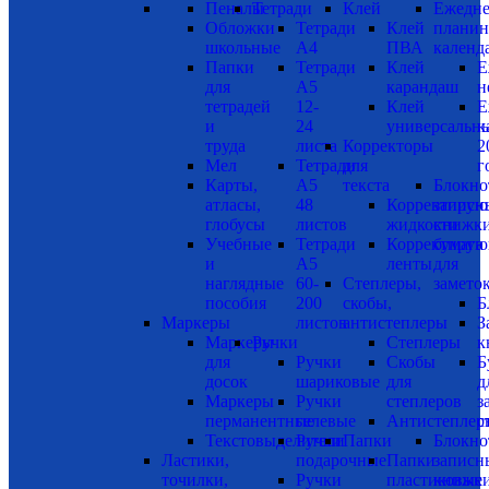
Пеналы
Тетради
Клей
Ежедне
Обложки
Тетради
Клей
планин
школьные
А4
ПВА
календ
Папки
Тетради
Клей
Е
для
А5
карандаш
н
тетрадей
12-
Клей
Е
и
24
универсальн
к
труда
листа
Корректоры
2
Мел
Тетради
для
г
Карты,
А5
текста
Блокно
атласы,
48
Корректиру
записн
глобусы
листов
жидкости
книжки
Учебные
Тетради
Корректиру
бумага
и
А5
ленты
для
наглядные
60-
Степлеры,
замето
пособия
200
скобы,
Б
Маркеры
листов
антистеплеры
З
Маркеры
Ручки
Степлеры
к
для
Ручки
Скобы
Б
досок
шариковые
для
д
Маркеры
Ручки
степлеров
з
перманентные
гелевые
Антистеплер
с
Текстовыделители
Ручки
Папки
Блокно
Ластики,
подарочные
Папки
записн
точилки,
Ручки
пластиковые
книжки