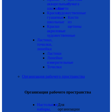
акварельные
бумага
школьные
Кисти
Краски
художественные
гуашевые
Кисти
школьные
из
Краски
щетины
акриловые
художественные
Ластики,
точилки,
линейки
Ластики
Линейки
измерительные
Точилки
Организация рабочего пространства
Организация рабочего пространства
Настольные
Для
наборы,
организации