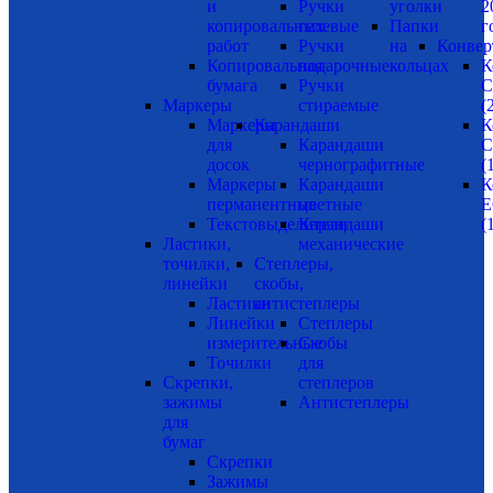
и
Ручки
уголки
2
копировальных
гелевые
Папки
г
работ
Ручки
на
Конвер
Копировальная
подарочные
кольцах
К
бумага
Ручки
С
Маркеры
стираемые
(
Маркеры
Карандаши
К
для
Карандаши
С
досок
чернографитные
(
Маркеры
Карандаши
К
перманентные
цветные
Е
Текстовыделители
Карандаши
(
Ластики,
механические
точилки,
Степлеры,
линейки
скобы,
Ластики
антистеплеры
Линейки
Степлеры
измерительные
Скобы
Точилки
для
Скрепки,
степлеров
зажимы
Антистеплеры
для
бумаг
Скрепки
Зажимы