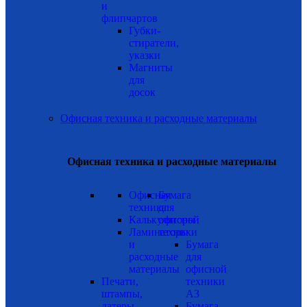
и
флипчартов
Губки-
стиратели,
указки
Магниты
для
досок
Офисная техника и расходные материалы
Офисная техника и расходные материалы
Офисная
Бумага
техника
для
Калькуляторы
офисной
Ламинаторы
техники
и
Бумага
расходные
для
материалы
офисной
Печати,
техники
штампы,
А3
датеры,
Бумага