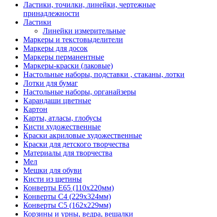
Ластики, точилки, линейки, чертежные
принадлежности
Ластики
Линейки измерительные
Маркеры и текстовыделители
Маркеры для досок
Маркеры перманентные
Маркеры-краски (лаковые)
Настольные наборы, подставки , стаканы, лотки
Лотки для бумаг
Настольные наборы, органайзеры
Карандаши цветные
Картон
Карты, атласы, глобусы
Кисти художественные
Краски акриловые художественные
Краски для детского творчества
Материалы для творчества
Мел
Мешки для обуви
Кисти из щетины
Конверты Е65 (110х220мм)
Конверты С4 (229х324мм)
Конверты С5 (162х229мм)
Корзины и урны, ведра, вешалки