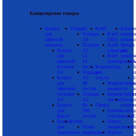
Канцелярские товары
Бумага
Тетради
Клей
Блокно
для
Тетради
Клей
записн
офисной
А4
ПВА
книжки
техники
Тетради
Клей
бумага
Бумага
А5
карандаш
для
для
12-
Клей
замето
офисной
24
универсальн
Б
техники
листа
Корректоры
З
А3
Тетради
для
к
Бумага
А5
текста
Б
для
48
Корректиру
д
офисной
листов
жидкости
з
техники
Тетради
Корректиру
с
А4
А5
ленты
Ежедне
Бумага
60-
Папки
планин
для
200
Папки
календ
факса
листов
пластиковые
Е
Бумага
Ручки
Папки
н
для
Ручки
скоросшиват
Е
чертежных
шариковые
Папки-
к