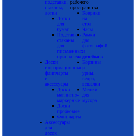
подставки,
рабочего
стаканы,
пространства
лотки
Коврики
Лотки
на
для
стол
бумаг
Часы
Подставки-
Рамки
стаканы
для
для
фотографий
письменных
и
принадлежностей
дипломов
Доски
Корзины
информационные,
и
флипчарты
урны,
и
ведра,
аксессуары
вешалки
Доски
Мешки
магнитно-
для
маркерные
мусора
Доски
пробковые
Флипчарты
Аксессуары
для
досок