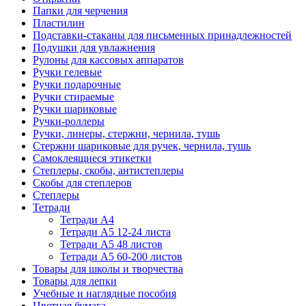
Папки для черчения
Пластилин
Подставки-стаканы для письменных принадлежностей
Подушки для увлажнения
Рулоны для кассовых аппаратов
Ручки гелевые
Ручки подарочные
Ручки стираемые
Ручки шариковые
Ручки-роллеры
Ручки, линеры, стержни, чернила, тушь
Стержни шариковые для ручек, чернила, тушь
Самоклеящиеся этикетки
Степлеры, скобы, антистеплеры
Скобы для степлеров
Степлеры
Тетради
Тетради А4
Тетради А5 12-24 листа
Тетради А5 48 листов
Тетради А5 60-200 листов
Товары для школы и творчества
Товары для лепки
Учебные и наглядные пособия
Цветная бумага