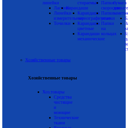
линейки
стираемые
Папки
бумага
Ластики
Карандаши
скоросшиват
для
Линейки
Карандаши
Папки-
замето
измерительные
чернографитные
уголки
Б
Точилки
Карандаши
Папки
З
цветные
на
к
Карандаши
кольцах
Б
механические
д
з
с
Хозяйственные товары
Хозяйственные товары
Хоз.товары
Средства
чистящие
и
моющие
Технические
ткани
Входные