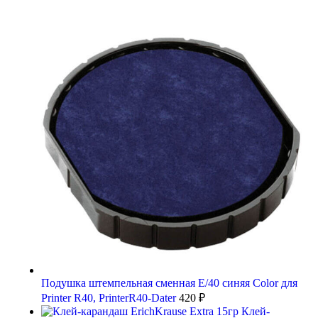
Подушка штемпельная сменная Е/40 синяя Color для
Printer R40, PrinterR40-Dater
420
₽
Клей-