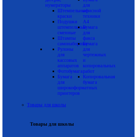
нумераторы
для
Штемпельные
офисной
краски
техники
Подушки
А4
штемпельные
Бумага
сменные
для
Штампы
факса
самонаборные
Бумага
Рулоны
для
для
чертежных
кассовых
и
аппаратов
копировальных
Фотобумага
работ
Бумага
Копировальная
для
бумага
широкоформатных
принтеров
Товары для школы
Товары для школы