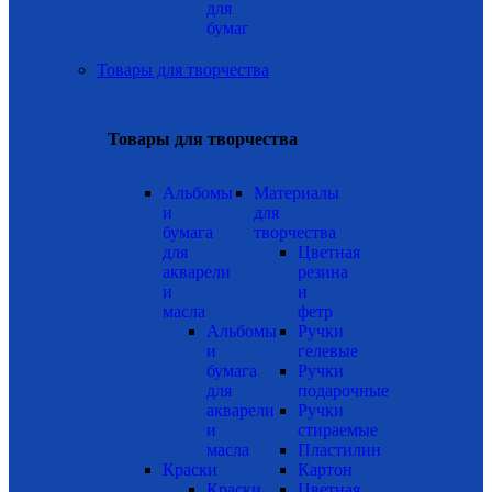
для
бумаг
Товары для творчества
Товары для творчества
Альбомы
Материалы
и
для
бумага
творчества
для
Цветная
акварели
резина
и
и
масла
фетр
Альбомы
Ручки
и
гелевые
бумага
Ручки
для
подарочные
акварели
Ручки
и
стираемые
масла
Пластилин
Краски
Картон
Краски
Цветная