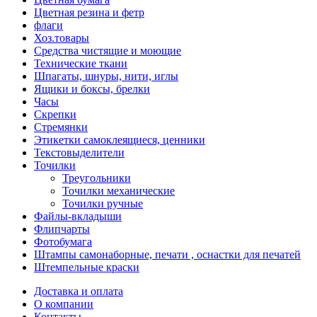
Цветная резина и фетр
флаги
Хоз.товары
Средства чистящие и моющие
Технические ткани
Шпагаты, шнуры, нити, иглы
Ящики и боксы, брелки
Часы
Скрепки
Стремянки
Этикетки самоклеящиеся, ценники
Текстовыделители
Точилки
Треугольники
Точилки механические
Точилки ручные
Файлы-вкладыши
Флипчарты
Фотобумага
Штампы самонаборные, печати , оснастки для печатей
Штемпельные краски
Доставка и оплата
О компании
Контакты