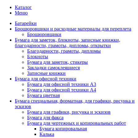
Каталог
Меню
Батарейки
Брошюровщики и расходные материалы для переплета
Брошюровщики
Бумага для заметок, блокноты, записные книжки,
благодарности, грамоты, дипломы, открытки
Благодарности, грамоты, дипломы
Блокноты
Бумага для заметок, стикеры
Закладки самоклеящиеся
Записные книжки
Бумага для офисной техники
Бумага для офисной техники А3
Бумага для офисной техники А4
Бумага цветная
Бумага специальная, форматная, для графики, рисунка и
эскизов
Бумага для графики, рисунка и эскизов
Бумага для факса
Бумага для чертежных и копировальных работ
Бумага копировальная
Калька