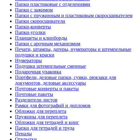
Папки пластиковые с отделениями
Папки с зажимом
Папки с пружинным и пластиковым скоросшивателем
Папки скоросшиватели
Папки-конверты
Папки-уголки
Планшеты и клипборды
Папки с арочным механизмом
Печати, штампы, датеры, нумераторы и штемпельные
подушки и краски
Нумераторы
Подушки штемпельные сменные
Подарочная упаковка
Портфели, деловые папки, сумки, рюкзаки для
документов, деловые аксессуары
Почтовые конверты и пакеты
Почтовые пакеты
Разделители листов
Рамки для фотографий и дипломов
Обложки для переплета
Пружины для переплета
Обложки для тетрадей и книг
Папки для тетрадей и труда
Пеналы
Открытки