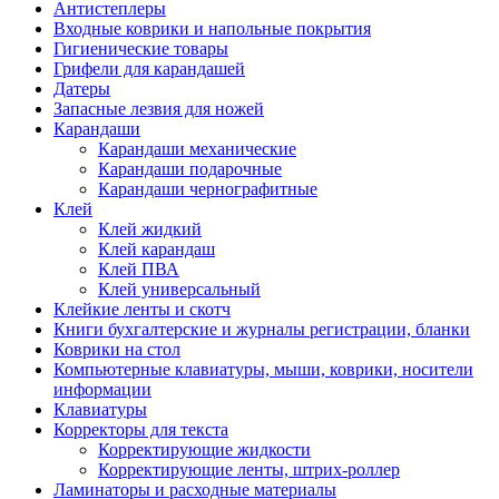
Антистеплеры
Входные коврики и напольные покрытия
Гигиенические товары
Грифели для карандашей
Датеры
Запасные лезвия для ножей
Карандаши
Карандаши механические
Карандаши подарочные
Карандаши чернографитные
Клей
Клей жидкий
Клей карандаш
Клей ПВА
Клей универсальный
Клейкие ленты и скотч
Книги бухгалтерские и журналы регистрации, бланки
Коврики на стол
Компьютерные клавиатуры, мыши, коврики, носители
информации
Клавиатуры
Корректоры для текста
Корректирующие жидкости
Корректирующие ленты, штрих-роллер
Ламинаторы и расходные материалы