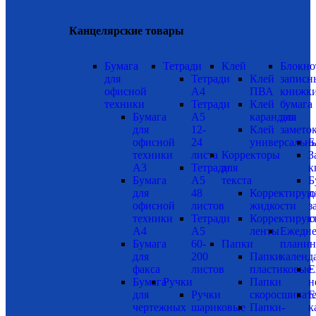
Канцелярские товары
Бумага
Тетради
Клей
Блокно
для
Тетради
Клей
записн
офисной
А4
ПВА
книжки
техники
Тетради
Клей
бумага
Бумага
А5
карандаш
для
для
12-
Клей
замето
офисной
24
универсальн
Б
техники
листа
Корректоры
З
А3
Тетради
для
к
Бумага
А5
текста
Б
для
48
Корректиру
д
офисной
листов
жидкости
з
техники
Тетради
Корректиру
с
А4
А5
ленты
Ежедне
Бумага
60-
Папки
планин
для
200
Папки
календ
факса
листов
пластиковые
Е
Бумага
Ручки
Папки
н
для
Ручки
скоросшиват
Е
чертежных
шариковые
Папки-
к