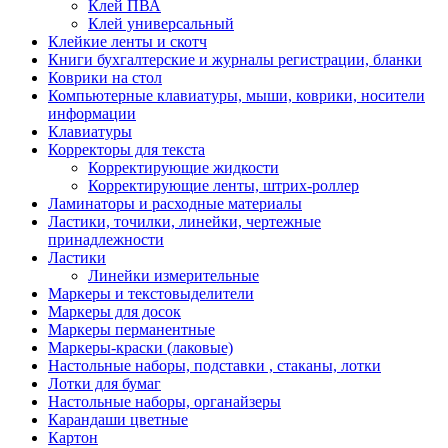
Клей ПВА
Клей универсальный
Клейкие ленты и скотч
Книги бухгалтерские и журналы регистрации, бланки
Коврики на стол
Компьютерные клавиатуры, мыши, коврики, носители
информации
Клавиатуры
Корректоры для текста
Корректирующие жидкости
Корректирующие ленты, штрих-роллер
Ламинаторы и расходные материалы
Ластики, точилки, линейки, чертежные
принадлежности
Ластики
Линейки измерительные
Маркеры и текстовыделители
Маркеры для досок
Маркеры перманентные
Маркеры-краски (лаковые)
Настольные наборы, подставки , стаканы, лотки
Лотки для бумаг
Настольные наборы, органайзеры
Карандаши цветные
Картон