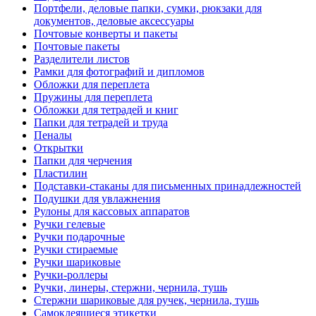
Портфели, деловые папки, сумки, рюкзаки для
документов, деловые аксессуары
Почтовые конверты и пакеты
Почтовые пакеты
Разделители листов
Рамки для фотографий и дипломов
Обложки для переплета
Пружины для переплета
Обложки для тетрадей и книг
Папки для тетрадей и труда
Пеналы
Открытки
Папки для черчения
Пластилин
Подставки-стаканы для письменных принадлежностей
Подушки для увлажнения
Рулоны для кассовых аппаратов
Ручки гелевые
Ручки подарочные
Ручки стираемые
Ручки шариковые
Ручки-роллеры
Ручки, линеры, стержни, чернила, тушь
Стержни шариковые для ручек, чернила, тушь
Самоклеящиеся этикетки