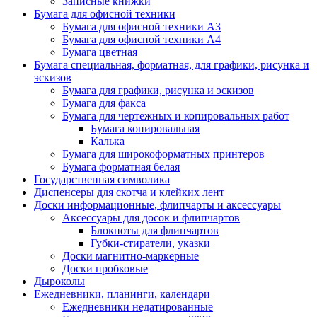
Записные книжки
Бумага для офисной техники
Бумага для офисной техники А3
Бумага для офисной техники А4
Бумага цветная
Бумага специальная, форматная, для графики, рисунка и
эскизов
Бумага для графики, рисунка и эскизов
Бумага для факса
Бумага для чертежных и копировальных работ
Бумага копировальная
Калька
Бумага для широкоформатных принтеров
Бумага форматная белая
Государственная символика
Диспенсеры для скотча и клейких лент
Доски информационные, флипчарты и аксессуары
Аксессуары для досок и флипчартов
Блокноты для флипчартов
Губки-стиратели, указки
Доски магнитно-маркерные
Доски пробковые
Дыроколы
Ежедневники, планинги, календари
Ежедневники недатированные