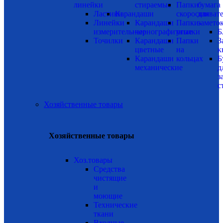
линейки
стираемые
Папки
бумага
Ластики
Карандаши
скоросшиват
для
Линейки
Карандаши
Папки-
замето
измерительные
чернографитные
уголки
Б
Точилки
Карандаши
Папки
З
цветные
на
к
Карандаши
кольцах
Б
механические
д
з
с
Хозяйственные товары
Хозяйственные товары
Хоз.товары
Средства
чистящие
и
моющие
Технические
ткани
Входные