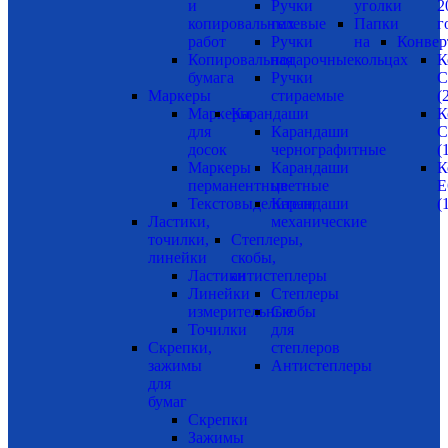
и
Ручки
уголки
2
копировальных
гелевые
Папки
г
работ
Ручки
на
Конвер
Копировальная
подарочные
кольцах
К
бумага
Ручки
С
Маркеры
стираемые
(
Маркеры
Карандаши
К
для
Карандаши
С
досок
чернографитные
(
Маркеры
Карандаши
К
перманентные
цветные
Е
Текстовыделители
Карандаши
(
Ластики,
механические
точилки,
Степлеры,
линейки
скобы,
Ластики
антистеплеры
Линейки
Степлеры
измерительные
Скобы
Точилки
для
Скрепки,
степлеров
зажимы
Антистеплеры
для
бумаг
Скрепки
Зажимы