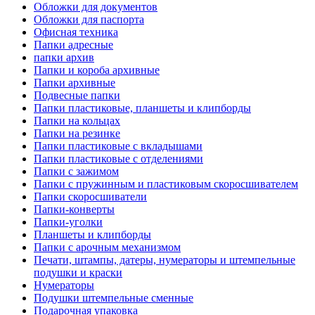
Обложки для документов
Обложки для паспорта
Офисная техника
Папки адресные
папки архив
Папки и короба архивные
Папки архивные
Подвесные папки
Папки пластиковые, планшеты и клипборды
Папки на кольцах
Папки на резинке
Папки пластиковые с вкладышами
Папки пластиковые с отделениями
Папки с зажимом
Папки с пружинным и пластиковым скоросшивателем
Папки скоросшиватели
Папки-конверты
Папки-уголки
Планшеты и клипборды
Папки с арочным механизмом
Печати, штампы, датеры, нумераторы и штемпельные
подушки и краски
Нумераторы
Подушки штемпельные сменные
Подарочная упаковка