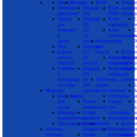
Пеналы
Тетради
Клей
Ежедне
Обложки
Тетради
Клей
планин
школьные
А4
ПВА
календ
Папки
Тетради
Клей
Е
для
А5
карандаш
н
тетрадей
12-
Клей
Е
и
24
универсальн
к
труда
листа
Корректоры
2
Мел
Тетради
для
г
Карты,
А5
текста
Блокно
атласы,
48
Корректиру
записн
глобусы
листов
жидкости
книжки
Учебные
Тетради
Корректиру
бумага
и
А5
ленты
для
наглядные
60-
Степлеры,
замето
пособия
200
скобы,
Б
Маркеры
листов
антистеплеры
З
Маркеры
Ручки
Степлеры
к
для
Ручки
Скобы
Б
досок
шариковые
для
д
Маркеры
Ручки
степлеров
з
перманентные
гелевые
Антистеплер
с
Текстовыделители
Ручки
Папки
Блокно
Ластики,
подарочные
Папки
записн
точилки,
Ручки
пластиковые
книжки