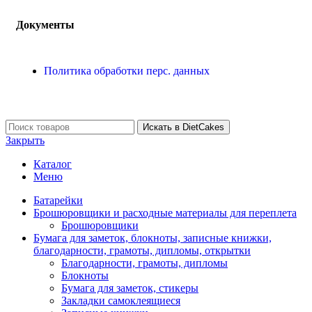
Документы
Политика обработки перс. данных
Искать в DietCakes
Закрыть
Каталог
Меню
Батарейки
Брошюровщики и расходные материалы для переплета
Брошюровщики
Бумага для заметок, блокноты, записные книжки,
благодарности, грамоты, дипломы, открытки
Благодарности, грамоты, дипломы
Блокноты
Бумага для заметок, стикеры
Закладки самоклеящиеся