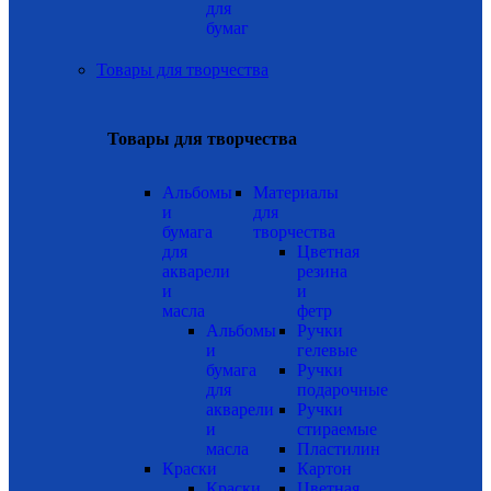
для
бумаг
Товары для творчества
Товары для творчества
Альбомы
Материалы
и
для
бумага
творчества
для
Цветная
акварели
резина
и
и
масла
фетр
Альбомы
Ручки
и
гелевые
бумага
Ручки
для
подарочные
акварели
Ручки
и
стираемые
масла
Пластилин
Краски
Картон
Краски
Цветная