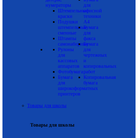
нумераторы
для
Штемпельные
офисной
краски
техники
Подушки
А4
штемпельные
Бумага
сменные
для
Штампы
факса
самонаборные
Бумага
Рулоны
для
для
чертежных
кассовых
и
аппаратов
копировальных
Фотобумага
работ
Бумага
Копировальная
для
бумага
широкоформатных
принтеров
Товары для школы
Товары для школы