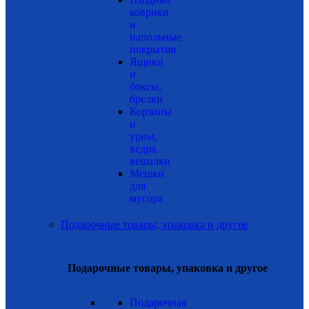
коврики
и
напольные
покрытия
Ящики
и
боксы,
брелки
Корзины
и
урны,
ведра,
вешалки
Мешки
для
мусора
Подарочные товары, упаковка и другое
Подарочные товары, упаковка и другое
Подарочная