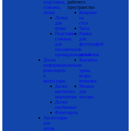
подставки,
рабочего
стаканы,
пространства
лотки
Коврики
Лотки
на
для
стол
бумаг
Часы
Подставки-
Рамки
стаканы
для
для
фотографий
письменных
и
принадлежностей
дипломов
Доски
Корзины
информационные,
и
флипчарты
урны,
и
ведра,
аксессуары
вешалки
Доски
Мешки
магнитно-
для
маркерные
мусора
Доски
пробковые
Флипчарты
Аксессуары
для
досок