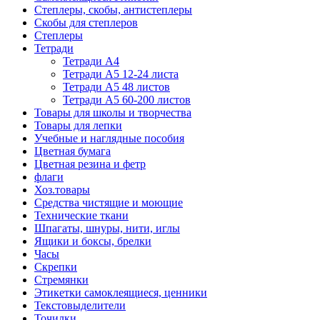
Степлеры, скобы, антистеплеры
Скобы для степлеров
Степлеры
Тетради
Тетради А4
Тетради А5 12-24 листа
Тетради А5 48 листов
Тетради А5 60-200 листов
Товары для школы и творчества
Товары для лепки
Учебные и наглядные пособия
Цветная бумага
Цветная резина и фетр
флаги
Хоз.товары
Средства чистящие и моющие
Технические ткани
Шпагаты, шнуры, нити, иглы
Ящики и боксы, брелки
Часы
Скрепки
Стремянки
Этикетки самоклеящиеся, ценники
Текстовыделители
Точилки