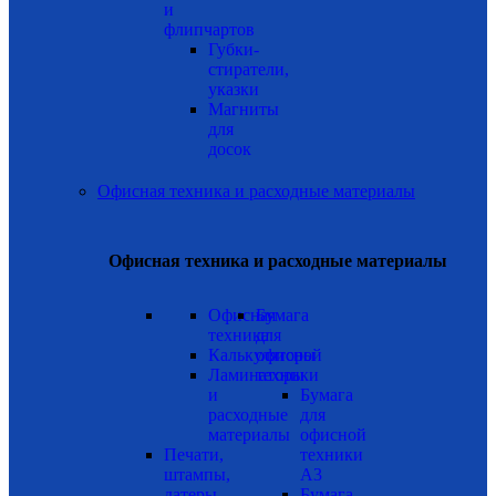
и
флипчартов
Губки-
стиратели,
указки
Магниты
для
досок
Офисная техника и расходные материалы
Офисная техника и расходные материалы
Офисная
Бумага
техника
для
Калькуляторы
офисной
Ламинаторы
техники
и
Бумага
расходные
для
материалы
офисной
Печати,
техники
штампы,
А3
датеры,
Бумага